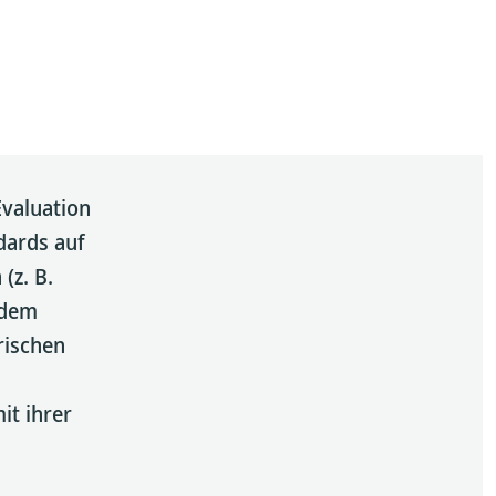
Evaluation
dards auf
(z. B.
 dem
rischen
it ihrer